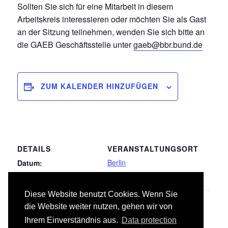
Sollten Sie sich für eine Mitarbeit in diesem
Arbeitskreis interessieren oder möchten Sie als Gast
an der Sitzung teilnehmen, wenden Sie sich bitte an
die GAEB Geschäftsstelle unter
gaeb@bbr.bund.de
ZUM KALENDER HINZUFÜGEN
DETAILS
VERANSTALTUNGSORT
Berlin
Datum:
31.05.2017
Diese Website benutzt Cookies. Wenn Sie
050 Blitzschutz-/Erdungsanlagen,
070
die Website weiter nutzen, gehen wir von
Gebäudeautomation
Überspannungsschutz
Ihrem Einverständnis aus.
Data protection