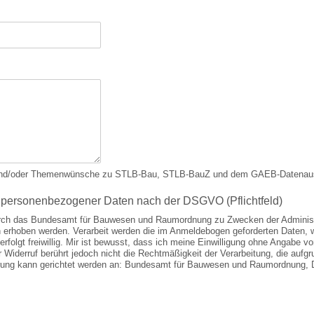
gen und/oder Themenwünsche zu STLB-Bau, STLB-BauZ und dem GAEB-Datenau
ng personenbezogener Daten nach der DSGVO (Pflichtfeld)
durch das Bundesamt für Bauwesen und Raumordnung zu Zwecken der Administr
 erhoben werden. Verarbeit werden die im Anmeldebogen geforderten Daten, w
rfolgt freiwillig. Mir ist bewusst, dass ich meine Einwilligung ohne Angabe v
 Widerruf berührt jedoch nicht die Rechtmäßigkeit der Verarbeitung, die aufgr
rklärung kann gerichtet werden an: Bundesamt für Bauwesen und Raumordnung