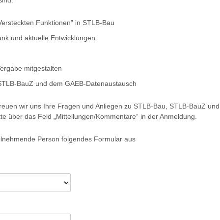
sind:
Versteckten Funktionen” in STLB-Bau
nk und aktuelle Entwicklungen
ergabe mitgestalten
, STLB-BauZ und dem GAEB-Datenaustausch
g freuen wir uns Ihre Fragen und Anliegen zu STLB-Bau, STLB-BauZ u
itte über das Feld „Mitteilungen/Kommentare“ in der Anmeldung.
 teilnehmende Person folgendes Formular aus