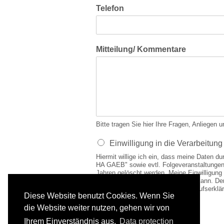
Telefon
Mitteilung/ Kommentare
Bitte tragen Sie hier Ihre Fragen, Anlie
Einwilligung in die Verarbeitu
Hiermit willige ich ein, dass meine Daten 
HA GAEB" sowie evtl. Folgeveranstaltungen
Jahren gelöscht werden. Meine Einwilligung e
Wirkung für die Zukunft widerrufen kann. Der
des Widerrufs erfolgt ist. Die Widerrufse
Diese Website benutzt Cookies. Wenn Sie
gaeb@bbr.bund.de
die Website weiter nutzen, gehen wir von
Ihrem Einverständnis aus.
Data protection