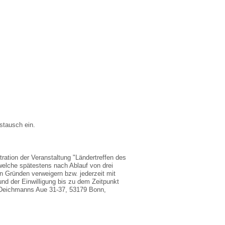
stausch ein.
ation der Veranstaltung "Ländertreffen des
elche spätestens nach Ablauf von drei
on Gründen verweigern bzw. jederzeit mit
und der Einwilligung bis zu dem Zeitpunkt
, Deichmanns Aue 31-37, 53179 Bonn,