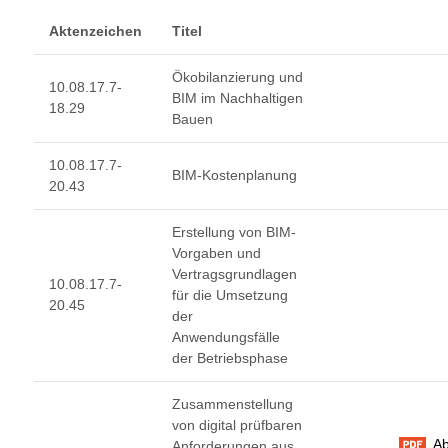
Aktenzeichen
Titel
Ökobilanzierung und
10.08.17.7-
BIM im Nachhaltigen
18.29
Bauen
10.08.17.7-
BIM-Kostenplanung
20.43
Erstellung von BIM-
Vorgaben und
Vertragsgrundlagen
10.08.17.7-
für die Umsetzung
20.45
der
Anwendungsfälle
der Betriebsphase
Zusammenstellung
von digital prüfbaren
Ab
Anforderungen aus