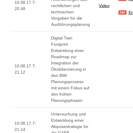
10.08.17.7-
rechtlichen und
Video
20.48
technischen
En
Vorgaben für die
Ausführungsplanung
Digital Twin
Footprint
Entwicklung einer
Roadmap zur
Integration der
10.08.17.7-
Ökobilanzierung in
21.12
den BIM
Planungsprozess
mit einem Fokus auf
den frühen
Planungsphasen
Untersuchung und
Entwicklung einer
10.08.17.7-
Akquisestrategie für
21.14
die GAEB-