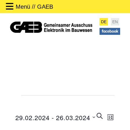
Menü // GAEB
DE
EN
Veranstaltungen
V
SUCHE
29.02.2024
 - 
26.03.2024
LISTE
e
V
r
D
e