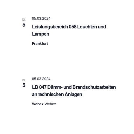
a
A
t
n
i
s
o
05.03.2024
DI.
n
i
5
Leistungsbereich 058 Leuchten und
c
Lampen
h
t
Frankfurt
e
n
n
a
v
05.03.2024
i
DI.
5
g
LB 047 Dämm- und Brandschutzarbeiten
a
an technischen Anlagen
t
Webex
Webex
i
o
n