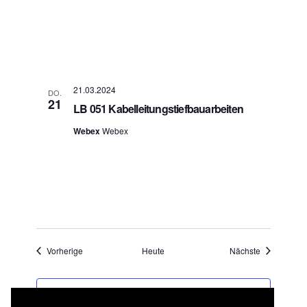
21.03.2024
DO.
21
LB 051 Kabelleitungstiefbauarbeiten
Webex
Webex
Veranstaltungen
Veranstaltu
Vorherige
Heute
Nächste
KALENDER ABONNIEREN