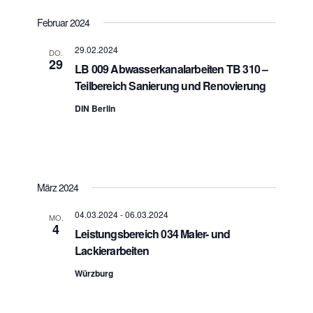
a
a
n
r
t
Februar 2024
s
a
u
t
n
m
29.02.2024
a
DO.
s
29
w
l
LB 009 Abwasserkanalarbeiten TB 310 –
t
t
ä
Teilbereich Sanierung und Renovierung
a
u
h
n
l
l
DIN Berlin
g
t
e
A
u
n
n
n
.
s
g
i
e
c
März 2024
h
n
t
S
04.03.2024
-
06.03.2024
e
MO.
u
4
n
Leistungsbereich 034 Maler- und
c
-
Lackierarbeiten
h
N
-
a
Würzburg
v
u
i
n
g
d