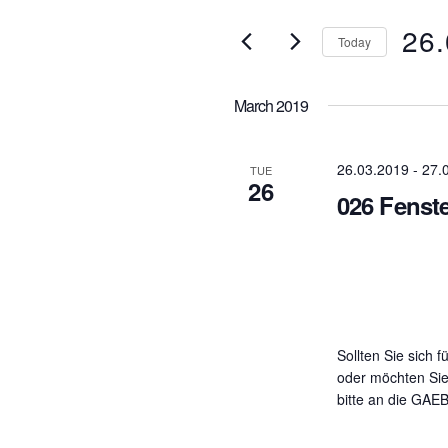
for
and
26
Events
Views
Today
by
Navigation
Select
Keyword.
date.
March 2019
26.03.2019
-
27.
TUE
26
026 Fenst
Sollten Sie sich f
oder möchten Sie
bitte an die GAE