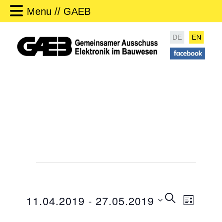
Menu // GAEB
DE
EN
Events
E
SEARCH
11.04.2019
 - 
27.05.2019
LIST
v
E
e
S
v