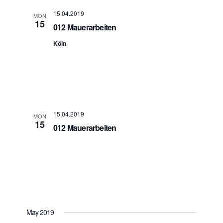
i
15.04.2019
MON
g
15
012 Mauerarbeiten
a
t
Köln
i
o
n
15.04.2019
MON
15
012 Mauerarbeiten
May 2019