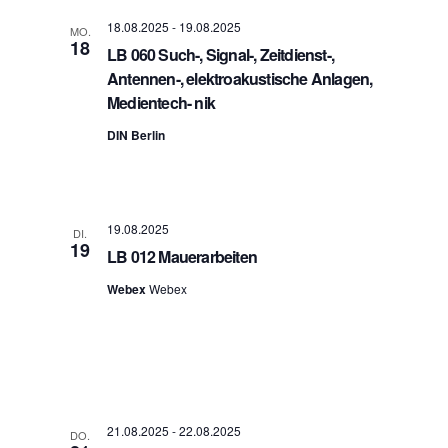
a
A
t
18.08.2025
-
19.08.2025
MO.
n
i
18
LB 060 Such-, Signal-, Zeitdienst-,
s
o
n
Antennen-, elektroakustische Anlagen,
i
c
Medientech- nik
h
DIN Berlin
t
e
n
n
a
19.08.2025
DI.
v
19
LB 012 Mauerarbeiten
i
g
Webex
Webex
a
t
i
o
n
21.08.2025
-
22.08.2025
DO.