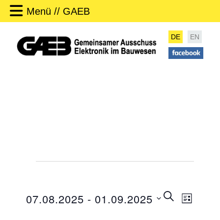
Menü // GAEB
DE
EN
Veranstaltungen
V
SUCHE
07.08.2025
 - 
01.09.2025
LISTE
e
V
r
D
e